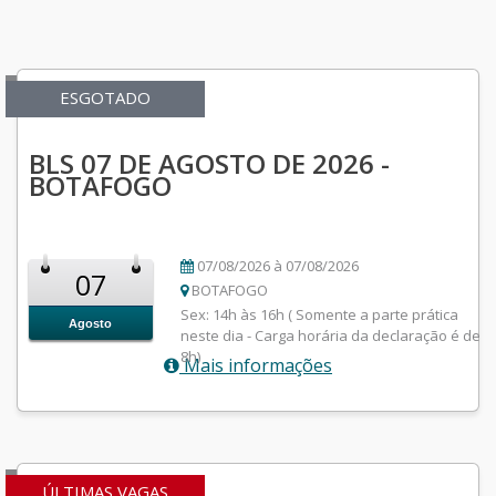
ESGOTADO
BLS 07 DE AGOSTO DE 2026 -
BOTAFOGO
07/08/2026 à 07/08/2026
07
BOTAFOGO
Sex: 14h às 16h ( Somente a parte prática
Agosto
neste dia - Carga horária da declaração é de
8h)
Mais informações
ÚLTIMAS VAGAS