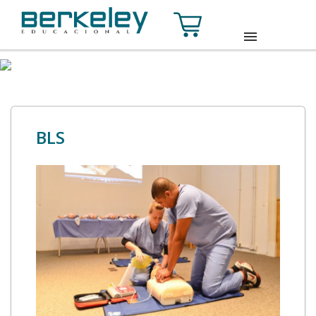
HOME
SOBRE
BLS
CURSOS
TURMAS
CONTATO
ACESSE SUA CONTA
INSCREVA-SE