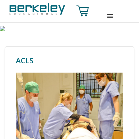
HOME
SOBRE
ACLS
CURSOS
TURMAS
CONTATO
ACESSE SUA CONTA
INSCREVA-SE