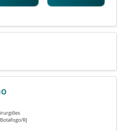
ão
Cirurgiões
- Botafogo/RJ