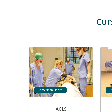
Cur
American Heart
ACLS