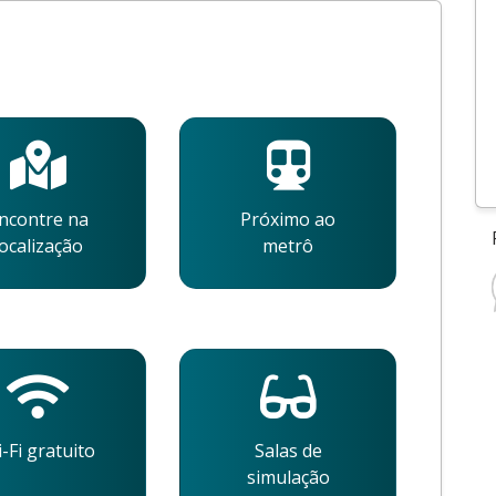
ncontre na
Próximo ao
localização
metrô
-Fi gratuito
Salas de
simulação