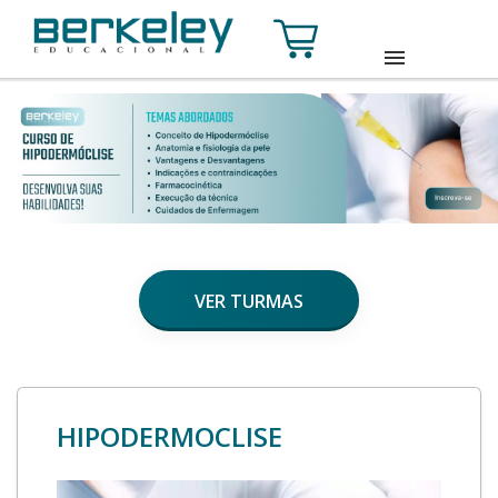
HOME
SOBRE
CURSOS
TURMAS
VER TURMAS
CONTATO
ACESSE SUA CONTA
INSCREVA-SE
HIPODERMOCLISE